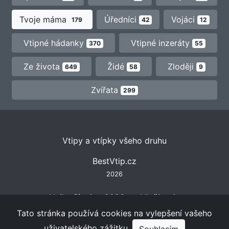
Tvoje máma
Úředníci
Vojáci
179
42
12
Vtipné hádanky
Vtipné inzeráty
370
55
Ze života
Židé
Zloději
649
58
9
Zvířata
299
Vtipy a vtípky všeho druhu
BestVtip.cz
2026
Nejlepší vtipy 2026
Vložit vtip
Tato stránka používá cookies na vylepšení vašeho
Autorské práva
uživatelského zážitku.