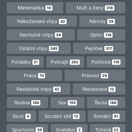
Matematika
Muži a ženy
10
318
Náboženské vtipy
Národy
42
29
Nechutné vtipy
Opilci
54
118
Ostatní vtipy
Pepíček
585
317
Pohádky
Policajti
Politické
21
262
116
Práce
Právníci
70
29
Rasistické vtipy
Restaurace
42
12
Rodina
Sex
Škola
166
155
188
Skoti
Sociální sítě
Somálci
4
13
61
Sportovní
Svatební
Tchýně
39
2
22