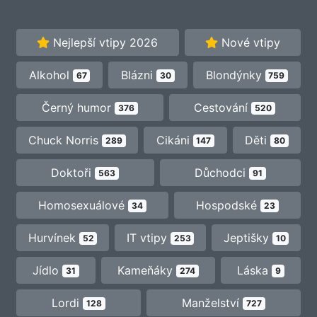
Nejlepší vtipy 2026
Nové vtipy
Alkohol
Blázni
Blondýnky
67
30
759
Černý humor
Cestování
376
520
Chuck Norris
Cikáni
Děti
289
147
80
Doktoři
Důchodci
563
91
Homosexuálové
Hospodské
34
23
Hurvínek
IT vtipy
Jeptišky
52
253
10
Jídlo
Kameňáky
Láska
31
274
9
Lordi
Manželství
128
727