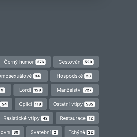
Černý humor
Cestování
376
520
omosexuálové
Hospodské
34
23
Lordi
Manželství
9
128
727
y
Opilci
Ostatní vtipy
54
118
585
Rasistické vtipy
Restaurace
42
12
tovní
Svatební
Tchýně
39
2
22