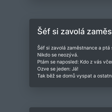
Šéf si zavolá zaměs
Šéf si zavolá zaměstnance a ptá 
Nikdo se neozývá.
Ptám se naposled: Kdo z vás včer
Ozve se jeden: Já!
Tak běž se domů vyspat a ostatní