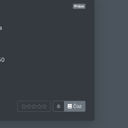
Práce
a
50
Číst