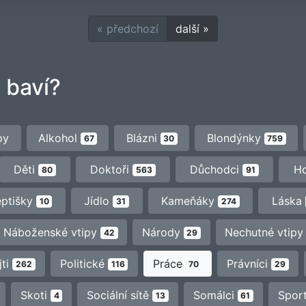
« předchozí
další »
 baví?
py
Alkohol
Blázni
Blondýnky
67
30
759
Děti
Doktoři
Důchodci
H
80
563
91
eptišky
Jídlo
Kameňáky
Láska
10
31
274
Náboženské vtipy
Národy
Nechutné vtip
42
29
jti
Politické
Práce
Právníci
262
116
70
29
Skoti
Sociální sítě
Somálci
Spor
4
13
61