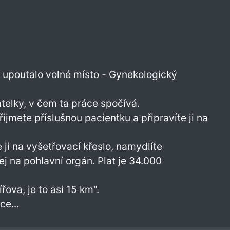
upoutalo volné místo - Gynekologický
telky, v čem ta práce spočívá.
přijmete příslušnou pacientku a připravíte ji na
e ji na vyšetřovací křeslo, namydlíte
lej na pohlavní orgán. Plat je 34.000
ova, je to asi 15 km".
ce...