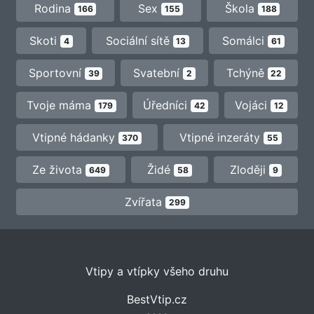
Rodina
Sex
Škola
166
155
188
Skoti
Sociální sítě
Somálci
4
13
61
Sportovní
Svatební
Tchýně
39
2
22
Tvoje máma
Úředníci
Vojáci
179
42
12
Vtipné hádanky
Vtipné inzeráty
370
55
Ze života
Židé
Zloději
649
58
9
Zvířata
299
Vtipy a vtípky všeho druhu
BestVtip.cz