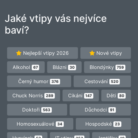
Jaké vtipy vás nejvíce
baví?
Nejlepší vtipy 2026
Nové vtipy
Alkohol
Blázni
Blondýnky
67
30
759
Černý humor
Cestování
376
520
Chuck Norris
Cikáni
Děti
289
147
80
Doktoři
Důchodci
563
91
Homosexuálové
Hospodské
34
23
Hurvínek
IT vtipy
Jeptišky