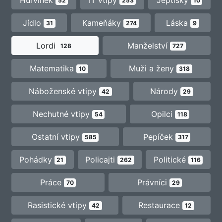
52
253
10
Jídlo
Kameňáky
Láska
31
274
9
Lordi
Manželství
128
727
Matematika
Muži a ženy
10
318
Náboženské vtipy
Národy
42
29
Nechutné vtipy
Opilci
54
118
Ostatní vtipy
Pepíček
585
317
Pohádky
Policajti
Politické
21
262
116
Práce
Právníci
70
29
Rasistické vtipy
Restaurace
42
12