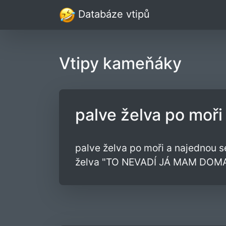
Databáze vtipů
Vtipy kameňáky
palve želva po moři
palve želva po moři a najednou se
želva "TO NEVADÍ JÁ MAM DOM