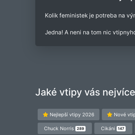
Kolik feministek je potreba na v
Jedna! A neni na tom nic vtipnyho
Jaké vtipy vás nejvíce
Nejlepší vtipy 2026
Nové vti
Chuck Norris
Cikáni
289
147