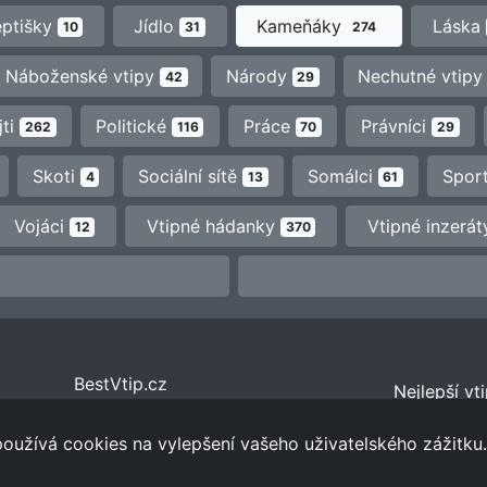
eptišky
Jídlo
Kameňáky
Láska
10
31
274
Náboženské vtipy
Národy
Nechutné vtip
42
29
jti
Politické
Práce
Právníci
262
116
70
29
Skoti
Sociální sítě
Somálci
Spor
4
13
61
Vojáci
Vtipné hádanky
Vtipné inzerá
12
370
BestVtip.cz
Nejlepší vt
2026
používá cookies na vylepšení vašeho uživatelského zážitku