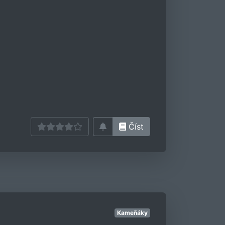
Číst
Kameňáky