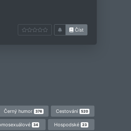
Číst
Černý humor
Cestování
376
520
omosexuálové
Hospodské
34
23