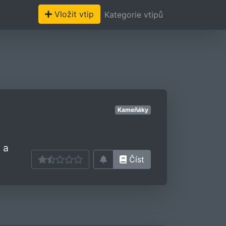
Vložit vtip
Kategorie vtipů
Kameňáky
 a
Číst