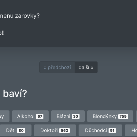
ýmenu zarovky?
!!
« předchozí
další »
 baví?
py
Alkohol
Blázni
Blondýnky
67
30
759
Děti
Doktoři
Důchodci
H
80
563
91