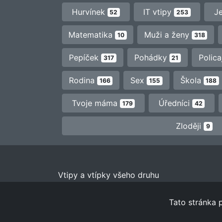
Hurvínek
IT vtipy
J
52
253
Matematika
Muži a ženy
10
318
Pepíček
Pohádky
Polica
317
21
Rodina
Sex
Škola
166
155
188
Tvoje máma
Úředníci
179
42
Zloději
9
Vtipy a vtípky všeho druhu
Tato stránka 