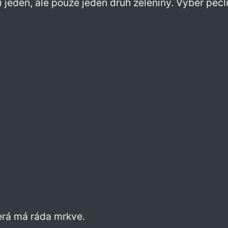
í jeden, ale pouze jeden druh zeleniny. Výběr pečl
erá má ráda mrkve.