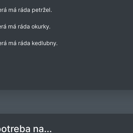
rá má ráda petržel.
erá má ráda okurky.
erá má ráda kedlubny.
potreba na...