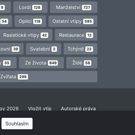
Lordi
Manželství
9
128
727
y
Opilci
Ostatní vtipy
54
118
585
Rasistické vtipy
Restaurace
42
12
tovní
Svatební
Tchýně
39
2
22
ty
Ze života
Židé
55
649
58
Zvířata
299
ipy 2026
Vložit vtip
Autorské práva
.
Souhlasím