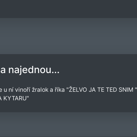
 a najednou...
 u ní vinoří žralok a říka "ŽELVO JA TE TED SNIM "
A KYTARU"