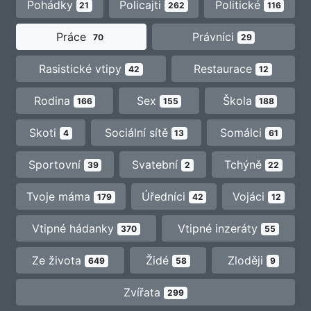
Pohádky
Policajti
Politické
21
262
116
Práce
Právníci
70
29
Rasistické vtipy
Restaurace
42
12
Rodina
Sex
Škola
166
155
188
Skoti
Sociální sítě
Somálci
4
13
61
Sportovní
Svatební
Tchýně
39
2
22
Tvoje máma
Úředníci
Vojáci
179
42
12
Vtipné hádanky
Vtipné inzeráty
370
55
Ze života
Židé
Zloději
649
58
9
Zvířata
299