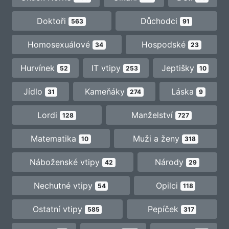
Doktoři
Důchodci
563
91
Homosexuálové
Hospodské
34
23
Hurvínek
IT vtipy
Jeptišky
52
253
10
Jídlo
Kameňáky
Láska
31
274
9
Lordi
Manželství
128
727
Matematika
Muži a ženy
10
318
Náboženské vtipy
Národy
42
29
Nechutné vtipy
Opilci
54
118
Ostatní vtipy
Pepíček
585
317