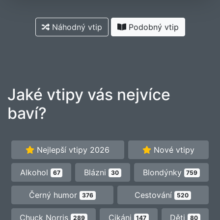
Náhodný vtip
Podobný vtip
Jaké vtipy vás nejvíce
baví?
Nejlepší vtipy 2026
Nové vtipy
Alkohol
Blázni
Blondýnky
67
30
759
Černý humor
Cestování
376
520
Chuck Norris
Cikáni
Děti
289
147
80