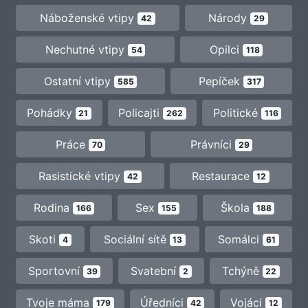
Náboženské vtipy
Národy
42
29
Nechutné vtipy
Opilci
54
118
Ostatní vtipy
Pepíček
585
317
Pohádky
Policajti
Politické
21
262
116
Práce
Právníci
70
29
Rasistické vtipy
Restaurace
42
12
Rodina
Sex
Škola
166
155
188
Skoti
Sociální sítě
Somálci
4
13
61
Sportovní
Svatební
Tchýně
39
2
22
Tvoje máma
Úředníci
Vojáci
179
42
12