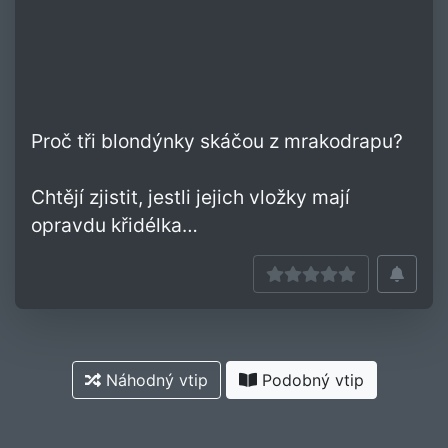
Proč tři blondýnky skáčou z mrakodrapu?
Chtějí zjistit, jestli jejich vložky mají
opravdu křidélka…
Náhodný vtip
Podobný vtip