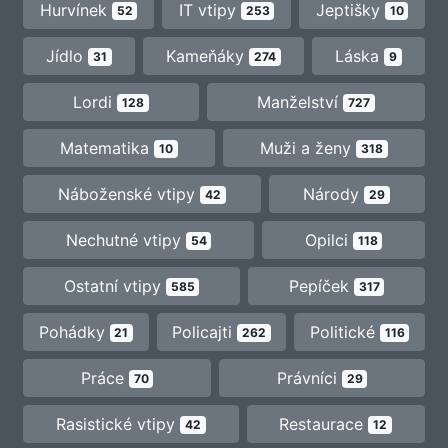
Hurvínek
IT vtipy
Jeptišky
52
253
10
Jídlo
Kameňáky
Láska
31
274
9
Lordi
Manželství
128
727
Matematika
Muži a ženy
10
318
Náboženské vtipy
Národy
42
29
Nechutné vtipy
Opilci
54
118
Ostatní vtipy
Pepíček
585
317
Pohádky
Policajti
Politické
21
262
116
Práce
Právníci
70
29
Rasistické vtipy
Restaurace
42
12