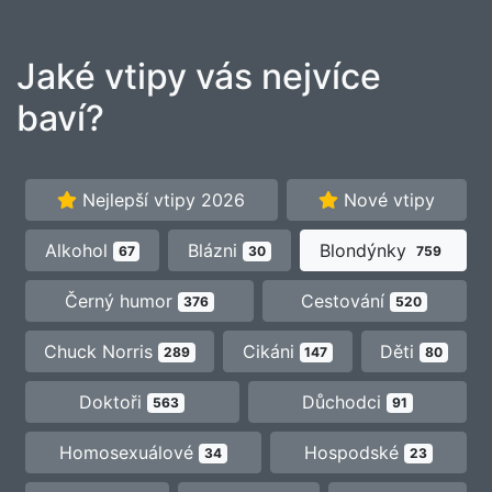
Jaké vtipy vás nejvíce
baví?
Nejlepší vtipy 2026
Nové vtipy
Alkohol
Blázni
Blondýnky
67
30
759
Černý humor
Cestování
376
520
Chuck Norris
Cikáni
Děti
289
147
80
Doktoři
Důchodci
563
91
Homosexuálové
Hospodské
34
23