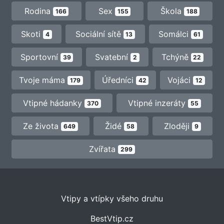
Rodina
Sex
Škola
166
155
188
Skoti
Sociální sítě
Somálci
4
13
61
Sportovní
Svatební
Tchýně
39
2
22
Tvoje máma
Úředníci
Vojáci
179
42
12
Vtipné hádanky
Vtipné inzeráty
370
55
Ze života
Židé
Zloději
649
58
9
Zvířata
299
Vtipy a vtípky všeho druhu
BestVtip.cz