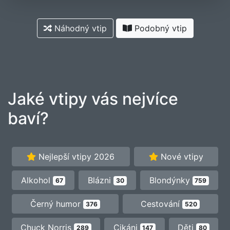
Náhodný vtip
Podobný vtip
Jaké vtipy vás nejvíce
baví?
Nejlepší vtipy 2026
Nové vtipy
Alkohol
Blázni
Blondýnky
67
30
759
Černý humor
Cestování
376
520
Chuck Norris
Cikáni
Děti
289
147
80