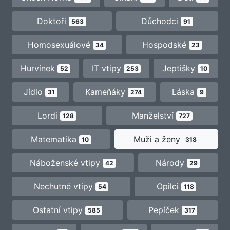
Doktoři
Důchodci
563
91
Homosexuálové
Hospodské
34
23
Hurvínek
IT vtipy
Jeptišky
52
253
10
Jídlo
Kameňáky
Láska
31
274
9
Lordi
Manželství
128
727
Matematika
Muži a ženy
10
318
Náboženské vtipy
Národy
42
29
Nechutné vtipy
Opilci
54
118
Ostatní vtipy
Pepíček
585
317