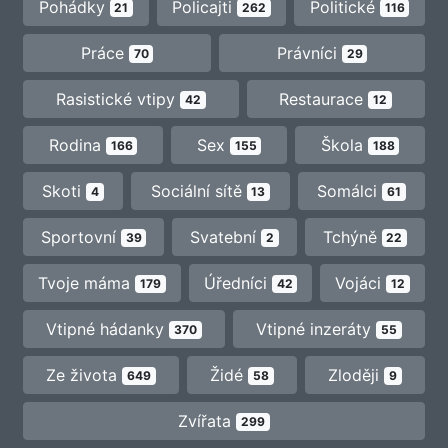
Pohádky
Policajti
Politické
21
262
116
Práce
Právníci
70
29
Rasistické vtipy
Restaurace
42
12
Rodina
Sex
Škola
166
155
188
Skoti
Sociální sítě
Somálci
4
13
61
Sportovní
Svatební
Tchýně
39
2
22
Tvoje máma
Úředníci
Vojáci
179
42
12
Vtipné hádanky
Vtipné inzeráty
370
55
Ze života
Židé
Zloději
649
58
9
Zvířata
299