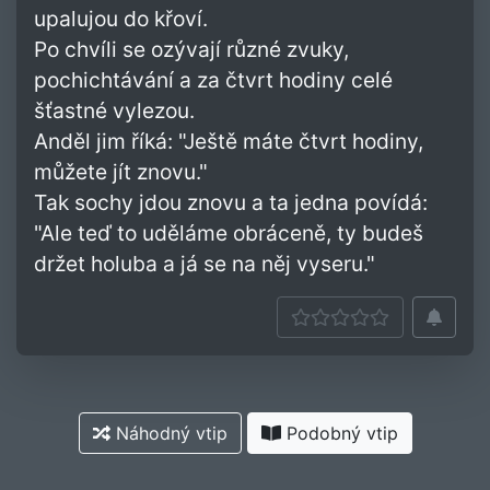
upalujou do křoví.
Po chvíli se ozývají různé zvuky,
pochichtávání a za čtvrt hodiny celé
šťastné vylezou.
Anděl jim říká: "Ještě máte čtvrt hodiny,
můžete jít znovu."
Tak sochy jdou znovu a ta jedna povídá:
"Ale teď to uděláme obráceně, ty budeš
držet holuba a já se na něj vyseru."
Náhodný vtip
Podobný vtip