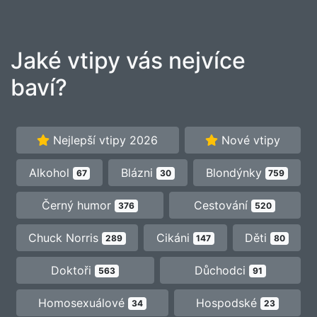
Jaké vtipy vás nejvíce
baví?
Nejlepší vtipy 2026
Nové vtipy
Alkohol
Blázni
Blondýnky
67
30
759
Černý humor
Cestování
376
520
Chuck Norris
Cikáni
Děti
289
147
80
Doktoři
Důchodci
563
91
Homosexuálové
Hospodské
34
23