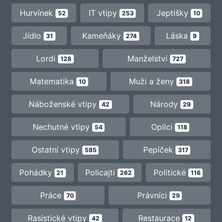
Hurvínek
IT vtipy
Jeptišky
52
253
10
Jídlo
Kameňáky
Láska
31
274
9
Lordi
Manželství
128
727
Matematika
Muži a ženy
10
318
Náboženské vtipy
Národy
42
29
Nechutné vtipy
Opilci
54
118
Ostatní vtipy
Pepíček
585
317
Pohádky
Policajti
Politické
21
262
116
Práce
Právníci
70
29
Rasistické vtipy
Restaurace
42
12