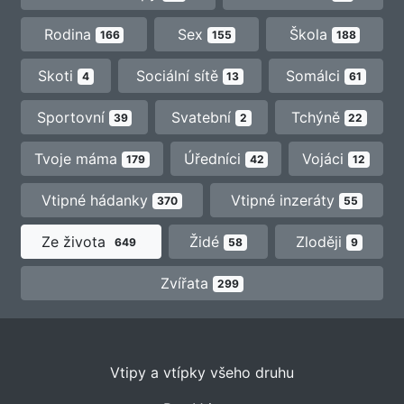
Rodina
Sex
Škola
166
155
188
Skoti
Sociální sítě
Somálci
4
13
61
Sportovní
Svatební
Tchýně
39
2
22
Tvoje máma
Úředníci
Vojáci
179
42
12
Vtipné hádanky
Vtipné inzeráty
370
55
Ze života
Židé
Zloději
649
58
9
Zvířata
299
Vtipy a vtípky všeho druhu